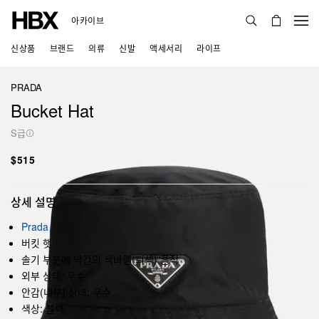
아카이브
신상품
브랜드
의류
신발
액세서리
라이프
PRADA
Bucket Hat
S급
$515
상세 설명
Prada
버킷 햇
솔기 부분에 약간의 색바램(퇴색) 흔적
외부 상태: 우수
안감(내부) 상태: 우수
색상: 블랙