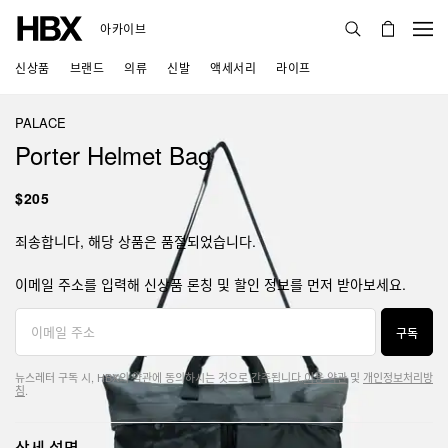
아카이브
신상품
브랜드
의류
신발
액세서리
라이프
PALACE
Porter Helmet Bag
$205
죄송합니다, 해당 상품은 품절되었습니다.
이메일 주소를 입력해 신상품 론칭 및 할인 정보를 먼저 받아보세요.
구독
뉴스레터 구독 시, HBX의 약관에 동의하시는 것으로 간주됩니다.
이용 약관
및
개인정보처리방
침
.
상세 설명