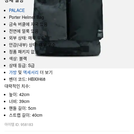
PALACE
Porter Helmet Bag
금속 버클에 자국 있음
전면에 얼룩 있음
외부 상태: 매우 우수
안감(내부) 상태: 매우 우수
정품 패키지 없음
색상: 블랙
상태 등급: S급
가방
및
액세서리
더 보기
벤더 코드: HBXIH68
대략적인 치수:
높이: 42cm
너비: 39cm
핸들 길이: 5cm
스트랩 길이: 40cm
아이템 ID: 958183