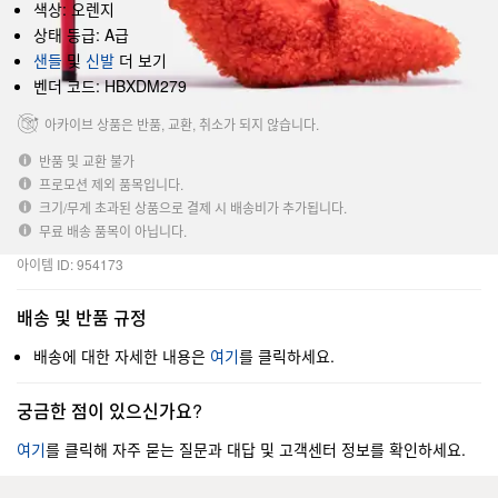
색상: 오렌지
상태 등급: A급
샌들
및
신발
더 보기
벤더 코드: HBXDM279
아카이브 상품은 반품, 교환, 취소가 되지 않습니다.
반품 및 교환 불가
프로모션 제외 품목입니다.
크기/무게 초과된 상품으로 결제 시 배송비가 추가됩니다.
무료 배송 품목이 아닙니다.
아이템 ID: 954173
배송 및 반품 규정
배송에 대한 자세한 내용은
여기
를 클릭하세요.
궁금한 점이 있으신가요?
여기
를 클릭해 자주 묻는 질문과 대답 및 고객센터 정보를 확인하세요.