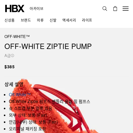
아카이브
신상품
브랜드
의류
신발
액세서리
라이프
OFF-WHITE™
OFF-WHITE ZIPTIE PUMP
A급
$385
상세 설명
Off-White™
Off-White Ziptie 펌프스 벤틀리 뮬러 힐 펌프스
슈 스트랩 부분 얼룩 있음
외부 상태: 보통 (Fair)
안감(내부) 상태: 보통 (Fair)
오리지널 패키징 포함