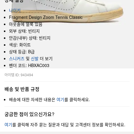
나이키
Fragment Design Zoom Tennis Classic
아웃솔에 얼룩 있음
외부 상태: 빈티지
안감(내부) 상태: 빈티지
색상: 화이트
상태 등급: B급
스니커즈
및
신발
더 보기
벤더 코드: HBXAC003
아이템 ID: 943494
배송 및 반품 규정
배송에 대한 자세한 내용은
여기
를 클릭하세요.
궁금한 점이 있으신가요?
여기
를 클릭해 자주 묻는 질문과 대답 및 고객센터 정보를 확인하세요.