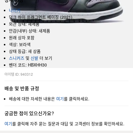
나이키
덩크 하이 프래그먼트 베이징 (2021)
외관 상태: 새제품
안감(내부) 상태: 새제품
원래 상자 포함
색상: 보라색
상태 등급: 새 상품
스니커즈
및
신발
더 보기
벤더 코드: HBXHH30
아이템 ID: 940312
배송 및 반품 규정
배송에 대한 자세한 내용은
여기
를 클릭하세요.
궁금한 점이 있으신가요?
여기
를 클릭해 자주 묻는 질문과 대답 및 고객센터 정보를 확인하세요.