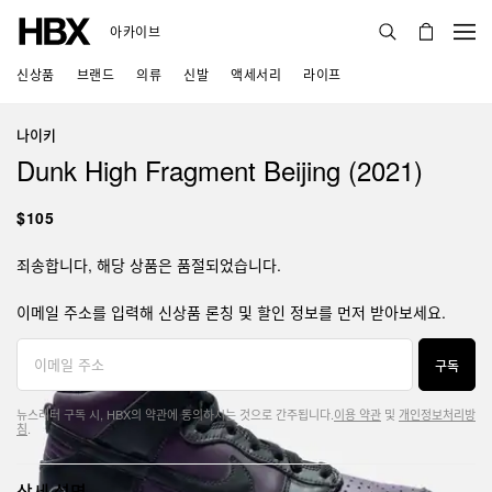
아카이브
신상품
브랜드
의류
신발
액세서리
라이프
나이키
Dunk High Fragment Beijing (2021)
$105
죄송합니다, 해당 상품은 품절되었습니다.
이메일 주소를 입력해 신상품 론칭 및 할인 정보를 먼저 받아보세요.
구독
뉴스레터 구독 시, HBX의 약관에 동의하시는 것으로 간주됩니다.
이용 약관
및
개인정보처리방
침
.
상세 설명