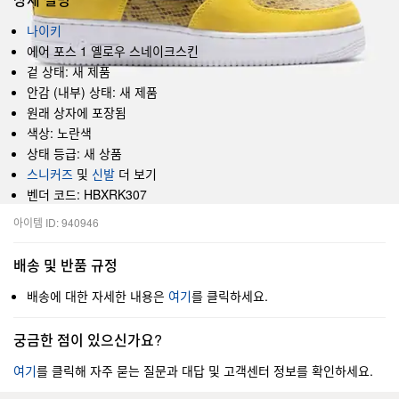
나이키
에어 포스 1 옐로우 스네이크스킨
겉 상태: 새 제품
안감 (내부) 상태: 새 제품
원래 상자에 포장됨
색상: 노란색
상태 등급: 새 상품
스니커즈
및
신발
더 보기
벤더 코드: HBXRK307
아이템 ID: 940946
배송 및 반품 규정
배송에 대한 자세한 내용은
여기
를 클릭하세요.
궁금한 점이 있으신가요?
여기
를 클릭해 자주 묻는 질문과 대답 및 고객센터 정보를 확인하세요.