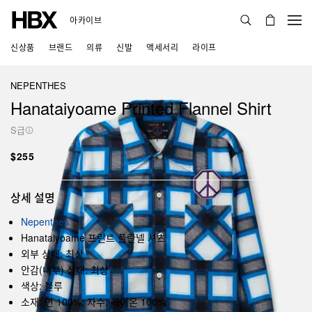
아카이브
신상품
브랜드
의류
신발
액세서리
라이프
NEPENTHES
Hanataiyoame Printed Flannel Shirt
S급
$255
상세 설명
Nepenthes
Hanataiyoame 프린트 플란넬 셔츠
외부 상태: 최상
안감(내부) 상태: 최상
색상: 블루
소재: 면 100%; 자수: 레이온 100%