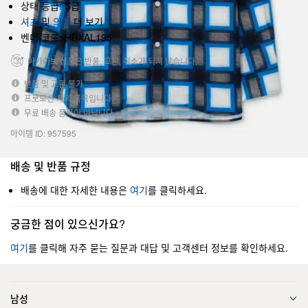
상태 등급: S급
셔츠
및
의류
더 보기
벤더 코드: HBXAL195
아카이브 상품은 반품, 교환, 취소가 되지 않습니다.
반품 및 교환 불가
프로모션 제외 품목입니다.
무료 배송 품목이 아닙니다.
아이템 ID: 957595
배송 및 반품 규정
배송에 대한 자세한 내용은
여기
를 클릭하세요.
궁금한 점이 있으신가요?
여기
를 클릭해 자주 묻는 질문과 대답 및 고객센터 정보를 확인하세요.
남성