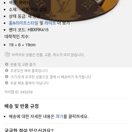
색상: 화이트
소재: - 재질 정보 없음
상태 등급: 새 상품
홈&라이프스타일
및
라이프
더 보기
벤더 코드: HBXRK415
대략적인 치수:
19 × 6 × 19cm
아카이브 상품은 반품, 교환, 취소가 되지 않습니다.
반품 및 교환 불가
프로모션 제외 품목입니다.
크기/무게 초과된 상품으로 결제 시 배송비가 추가됩니다.
무료 배송 품목이 아닙니다.
아이템 ID: 945259
배송 및 반품 규정
배송에 대한 자세한 내용은
여기
를 클릭하세요.
궁금한 점이 있으신가요?