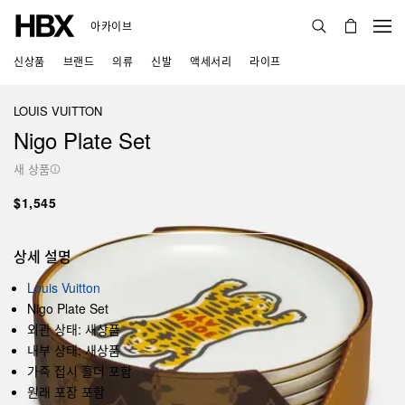
아카이브
신상품
브랜드
의류
신발
액세서리
라이프
LOUIS VUITTON
Nigo Plate Set
새 상품
$1,545
상세 설명
Louis Vuitton
Nigo Plate Set
외관 상태: 새상품
내부 상태: 새상품
가죽 접시 홀더 포함
원래 포장 포함