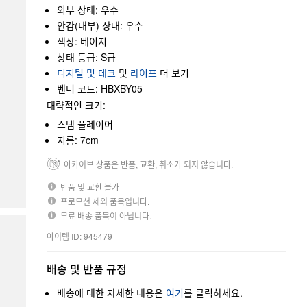
외부 상태: 우수
안감(내부) 상태: 우수
색상: 베이지
상태 등급: S급
디지털 및 테크
및
라이프
더 보기
벤더 코드: HBXBY05
대략적인 크기:
스템 플레이어
지름: 7cm
아카이브 상품은 반품, 교환, 취소가 되지 않습니다.
반품 및 교환 불가
프로모션 제외 품목입니다.
무료 배송 품목이 아닙니다.
아이템 ID: 945479
배송 및 반품 규정
배송에 대한 자세한 내용은
여기
를 클릭하세요.