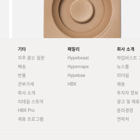
기타
패밀리
회사 소개
자주 묻는 질문
Hypebeast
하입비스트 
배송
Hypemaps
뉴스룸
반품
Hypebae
리더쉽
관부가세
HBX
채용
회사 소개
투자자 정보
리테일 스토어
광고 및 제휴
HBX Pro
윤리경영
제휴 프로그램
연락처