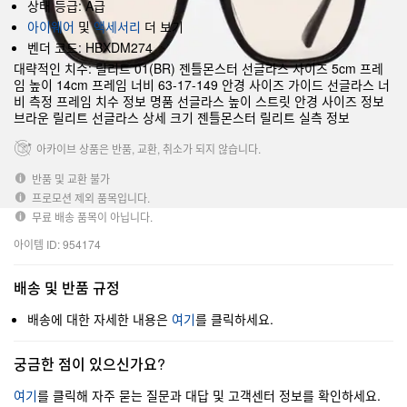
상태 등급: A급
아이웨어
및
액세서리
더 보기
벤더 코드: HBXDM274
대략적인 치수: 릴리트 01(BR) 젠틀몬스터 선글라스 사이즈 5cm 프레
임 높이 14cm 프레임 너비 63-17-149 안경 사이즈 가이드 선글라스 너
비 측정 프레임 치수 정보 명품 선글라스 높이 스트릿 안경 사이즈 정보
브라운 릴리트 선글라스 상세 크기 젠틀몬스터 릴리트 실측 정보
아카이브 상품은 반품, 교환, 취소가 되지 않습니다.
반품 및 교환 불가
프로모션 제외 품목입니다.
무료 배송 품목이 아닙니다.
아이템 ID: 954174
배송 및 반품 규정
배송에 대한 자세한 내용은
여기
를 클릭하세요.
궁금한 점이 있으신가요?
여기
를 클릭해 자주 묻는 질문과 대답 및 고객센터 정보를 확인하세요.