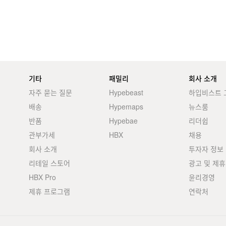
기타
패밀리
회사 소개
자주 묻는 질문
Hypebeast
하입비스트 
배송
Hypemaps
뉴스룸
반품
Hypebae
리더쉽
관부가세
HBX
채용
회사 소개
투자자 정보
리테일 스토어
광고 및 제휴
HBX Pro
윤리경영
제휴 프로그램
연락처