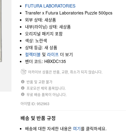
FUTURA LABORATORIES
Transfer x Futura Laboratories Puzzle 500pcs
외부 상태: 새상품
내부(라이닝) 상태: 새상품
오리지널 패키지 포함
색상: 노란색
상태 등급: 새 상품
컬렉터블
및
라이프
더 보기
벤더 코드: HBXDC135
아카이브 상품은 반품, 교환, 취소가 되지 않습니다.
반품 및 교환 불가
프로모션 제외 품목입니다.
무료 배송 품목이 아닙니다.
아이템 ID: 952963
배송 및 반품 규정
배송에 대한 자세한 내용은
여기
를 클릭하세요.