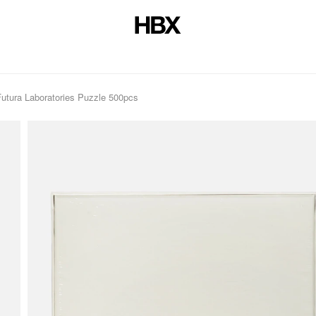
utura Laboratories Puzzle 500pcs