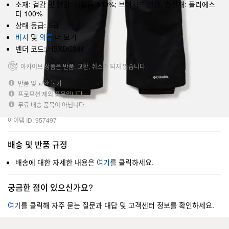
소재: 겉감 및 안감: 나일론 100%; 브러시드 안감, 충전재: 폴리에스
터 100%
상태 등급: S급
바지
및
의류
더 보기
벤더 코드: HBXDC346
아카이브 상품은 반품, 교환, 취소가 되지 않습니다.
반품 및 교환 불가
프로모션 제외 품목입니다.
무료 배송 품목이 아닙니다.
아이템 ID: 957497
배송 및 반품 규정
배송에 대한 자세한 내용은
여기
를 클릭하세요.
궁금한 점이 있으신가요?
여기
를 클릭해 자주 묻는 질문과 대답 및 고객센터 정보를 확인하세요.