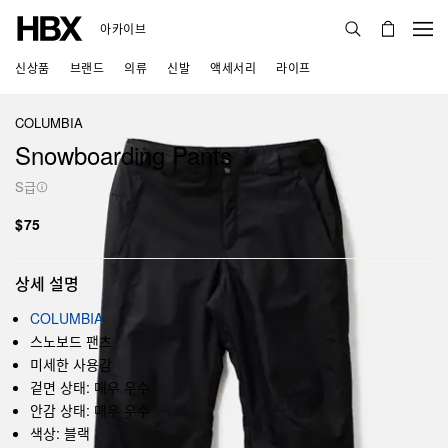
아카이브
신상품
브랜드
의류
신발
액세서리
라이프
COLUMBIA
Snowboarding Pants
S급
$75
상세 설명
COLUMBIA
스노보드 팬츠
미세한 사용감
겉면 상태: 매우 우수
안감 상태: 매우 우수
색상: 블랙