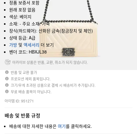
정품 보증서 포함
원래 포장 없음
색상: 베이지
소재: - 주요 소재: 가죽
장식(하드웨어): 산화된 금속(잠금장치 및 체인)
상태 등급: A급
가방
및
액세서리
더 보기
벤더 코드: HBXJL38
아카이브 상품은 반품, 교환, 취소가 되지 않습니다.
반품 및 교환 불가
프로모션 제외 품목입니다.
크기/무게 초과된 상품으로 결제 시 배송비가 추가됩니다.
무료 배송 품목이 아닙니다.
아이템 ID: 951271
배송 및 반품 규정
배송에 대한 자세한 내용은
여기
를 클릭하세요.