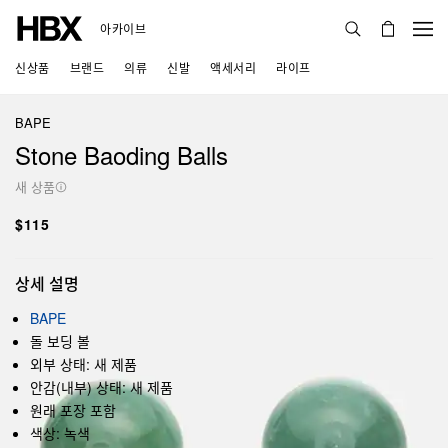
아카이브
신상품
브랜드
의류
신발
액세서리
라이프
BAPE
Stone Baoding Balls
새 상품
$115
상세 설명
BAPE
돌 보딩 볼
외부 상태: 새 제품
안감(내부) 상태: 새 제품
원래 포장 포함
색상: 녹색