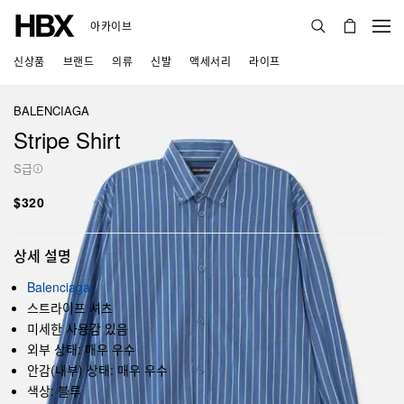
아카이브
신상품
브랜드
의류
신발
액세서리
라이프
BALENCIAGA
Stripe Shirt
S급
$320
상세 설명
Balenciaga
스트라이프 셔츠
미세한 사용감 있음
외부 상태: 매우 우수
안감(내부) 상태: 매우 우수
색상: 블루