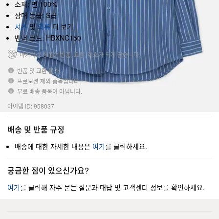
소재: 면 100%
상태 등급: S급
셔츠
및
의류
더 보기
벤더 코드: HBXNC150
아카이브 상품은 반품, 교환, 취소가 되지 않습니다.
반품 및 교환 불가
프로모션 제외 품목입니다.
무료 배송 품목이 아닙니다.
아이템 ID: 958037
배송 및 반품 규정
배송에 대한 자세한 내용은
여기
를 클릭하세요.
궁금한 점이 있으신가요?
여기
를 클릭해 자주 묻는 질문과 대답 및 고객센터 정보를 확인하세요.