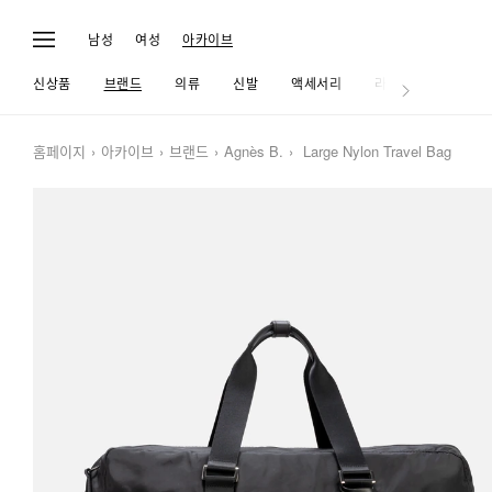
남성
여성
아카이브
신상품
브랜드
의류
신발
액세서리
라이프
홈페이지
아카이브
브랜드
Agnès B.
Large Nylon Travel Bag