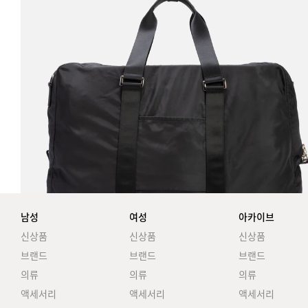
남성
여성
아카이브
신상품
신상품
신상품
브랜드
브랜드
브랜드
의류
의류
의류
액세서리
액세서리
액세서리