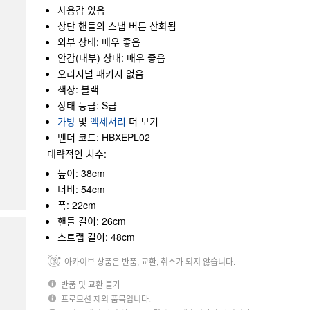
사용감 있음
상단 핸들의 스냅 버튼 산화됨
외부 상태: 매우 좋음
안감(내부) 상태: 매우 좋음
오리지널 패키지 없음
색상: 블랙
상태 등급: S급
가방
및
액세서리
더 보기
벤더 코드: HBXEPL02
대략적인 치수:
높이: 38cm
너비: 54cm
폭: 22cm
핸들 길이: 26cm
스트랩 길이: 48cm
아카이브 상품은 반품, 교환, 취소가 되지 않습니다.
반품 및 교환 불가
프로모션 제외 품목입니다.