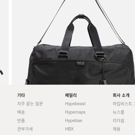
기타
패밀리
회사 소개
자주 묻는 질문
Hypebeast
하입비스트 
배송
Hypemaps
뉴스룸
반품
Hypebae
리더쉽
관부가세
HBX
채용