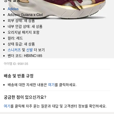
Adidas
Adizero Guiana x Clot
외부 상태: 새 상품
내부 안감 상태: 새 상품
오리지널 패키지 포함
컬러: 레드
상태 등급: 새 상품
스니커즈
및
신발
더 보기
벤더 코드: HBXNC185
아이템 ID: 958135
배송 및 반품 규정
배송에 대한 자세한 내용은
여기
를 클릭하세요.
궁금한 점이 있으신가요?
여기
를 클릭해 자주 묻는 질문과 대답 및 고객센터 정보를 확인하세요.