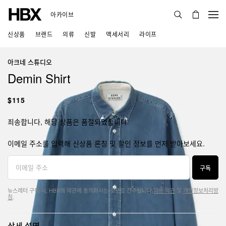
아카이브
신상품
브랜드
의류
신발
액세서리
라이프
아크네 스튜디오
Demin Shirt
$115
죄송합니다, 해당 상품은 품절되었습니다.
이메일 주소를 입력해 신상품 론칭 및 할인 정보를 먼저 받아보세요.
구독
뉴스레터 구독 시, HBX의 약관에 동의하시는 것으로 간주됩니다.
이용 약관
및
개인정보처리방
침
.
상세 설명