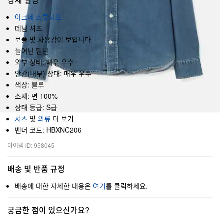
아크네 스튜디오
데님 셔츠
보풀 및 사용감이 보입니다
늘어난 밑단
외부 상태: 매우 우수
안감(내부) 상태: 매우 우수
색상: 블루
소재: 면 100%
상태 등급: S급
셔츠
및
의류
더 보기
벤더 코드: HBXNC206
아이템 ID: 958045
배송 및 반품 규정
배송에 대한 자세한 내용은
여기
를 클릭하세요.
궁금한 점이 있으신가요?