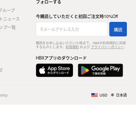
フォローする
stグループ
今購読していただくと初回ご注文時10%Off
トニュース
ップ一覧
購読
購読をお申し込みいただいた時点で、HBXの利用規約に同意
するものとします。
利用規約
および
プライバシーポリシー
HBXアプリのダウンロード
せ
olicy
USD
日本語