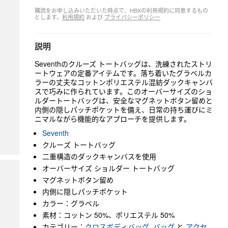
購読をお申し込みいただいた時点で、HBXの利用規約に同意するもの
とします。
利用規約
および
プライバシーポリシー
説明
Seventhのクルーズ トートバッグは、洗練されたストリ
ートウェアの定番アイテムです。落ち着いたグラベルカ
ラーの丈夫なコットンポリエステル混紡ダックキャンバ
スで巧みに作られています。このオーバーサイズのショ
ルダートートバッグは、安全なマグネットボタン留めと
内側の隠しパッチポケットを備え、日常の持ち運びにミ
ニマルながら機能的なアプローチを提供します。
Seventh
クルーズ トートバッグ
二重構造のダックキャンバスを使用
オーバーサイズ ショルダー トートバッグ
マグネットボタン留め
内側に隠しパッチポケット
カラー：グラベル
素材：コットン 50%、ポリエステル 50%
カテゴリー：
クロスボディバッグ
,
バッグ
と
アクセ