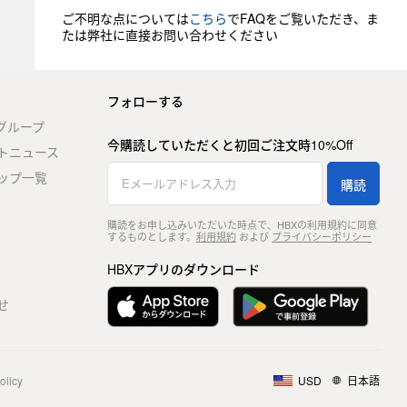
ご不明な点については
こちら
でFAQをご覧いただき、ま
たは弊社に直接お問い合わせください
フォローする
stグループ
今購読していただくと初回ご注文時10%Off
トニュース
ップ一覧
購読
購読をお申し込みいただいた時点で、HBXの利用規約に同意
するものとします。
利用規約
および
プライバシーポリシー
HBXアプリのダウンロード
せ
olicy
USD
日本語