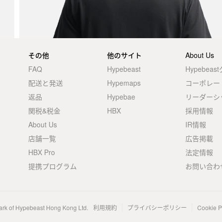
その他
他のサイト
About Us
FAQ
Hypebeast
Hypebea
配送と発送
Hypemaps
コーポレー
返品
Hypebae
リーダーシ
関税&税金
HBX
採用情報
About Us
IR情報
店舗一覧
広告掲載
HBX Pro
法定情報
提携プログラム
お問い合わ
ark of Hypebeast Hong Kong Ltd.
利用規約
プライバシーポリシー
Cookie P