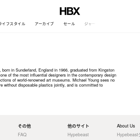
ライフスタイル
アーカイブ
セール
ジャーナル
 born in Sunderland, England in 1966, graduated from Kingston
 one of the most influential designers in the contemporary design
lections of world-renowned art museums. Michael Young sees no
re without disposable plastics jointly, and is committed to
その他
他のサイト
About Us
FAQ
Hypebeast
Hypebea