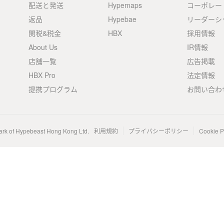
配送と発送
Hypemaps
コーポレー
返品
Hypebae
リーダーシ
関税&税金
HBX
採用情報
About Us
IR情報
店舗一覧
広告掲載
HBX Pro
法定情報
提携プログラム
お問い合わ
ark of Hypebeast Hong Kong Ltd.
利用規約
プライバシーポリシー
Cookie P