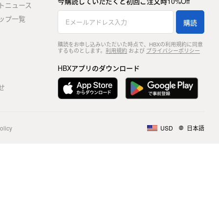
今購読していただくと初回ご注文時10%Off
トニュース
ップ一覧
購読
購読をお申し込みいただいた時点で、HBXの利用規約に同意
するものとします。
利用規約
および
プライバシーポリシー
HBXアプリのダウンロード
せ
olicy
USD
日本語