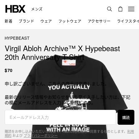
メンズ
新着
ブランド
ウェア
フットウェア
アクセサリー
ライフスタ
HYPEBEAST
Virgil Abloh Archive™ X Hypebeast
20th Anniversary T-Shirt
$70
申し訳ございません、こちらの商品は完売しました。
最新のリリース情報やお知らせをいち早く入手したい方は、下記
の欄にメールアドレスを入力して登録しよう。
購読
購読をお申し込みいただいた時点で、HBXの利用規約に同意するものとします。
利用
規約
および
プライバシーポリシー