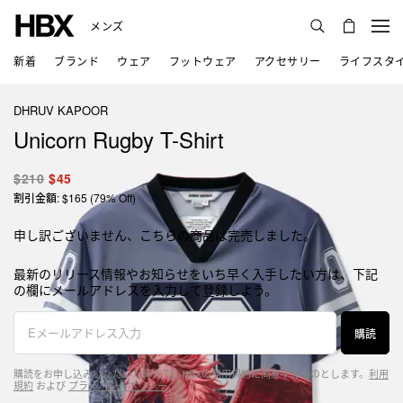
メンズ
新着
ブランド
ウェア
フットウェア
アクセサリー
ライフスタ
DHRUV KAPOOR
Unicorn Rugby T-Shirt
$210
$45
割引金額: $165 (79% Off)
申し訳ございません、こちらの商品は完売しました。
最新のリリース情報やお知らせをいち早く入手したい方は、下記
の欄にメールアドレスを入力して登録しよう。
購読
購読をお申し込みいただいた時点で、HBXの利用規約に同意するものとします。
利用
規約
および
プライバシーポリシー