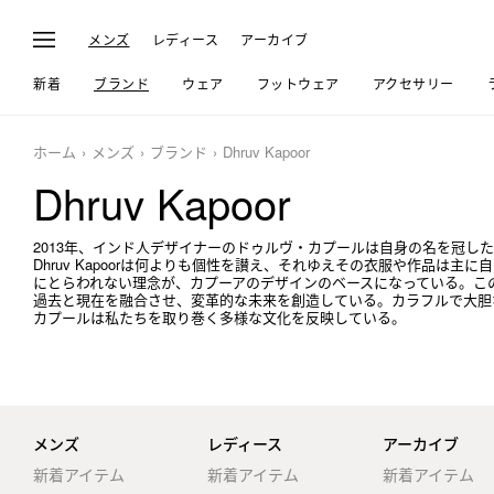
メンズ
レディース
アーカイブ
新着
ブランド
ウェア
フットウェア
アクセサリー
ホーム
メンズ
ブランド
Dhruv Kapoor
Dhruv Kapoor
2013年、インド人デザイナーのドゥルヴ・カプールは自身の名を冠し
Dhruv Kapoorは何よりも個性を讃え、それゆえその衣服や作品は
にとらわれない理念が、カプーアのデザインのベースになっている。こ
過去と現在を融合させ、変革的な未来を創造している。カラフルで大胆
カプールは私たちを取り巻く多様な文化を反映している。
メンズ
レディース
アーカイブ
新着アイテム
新着アイテム
新着アイテム