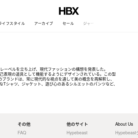
ライフスタイル
アーカイブ
セール
ジャーナル
たレーベルを立ち上げ、現代ファッションの構想を発表した。
主に自己表現の道具として機能するようにデザインされている。この型
のブランドは、常に現代的な視点を通して美の概念を再解釈し、
なTシャツ、ジャケット、遊び心のあるシルエットのパンツなど、
その他
他のサイト
About Us
FAQ
Hypebeast
Hypebea