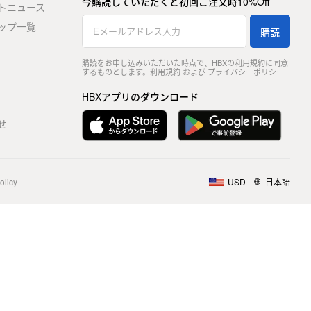
今購読していただくと初回ご注文時10%Off
トニュース
ップ一覧
購読
購読をお申し込みいただいた時点で、HBXの利用規約に同意
するものとします。
利用規約
および
プライバシーポリシー
HBXアプリのダウンロード
せ
olicy
USD
日本語