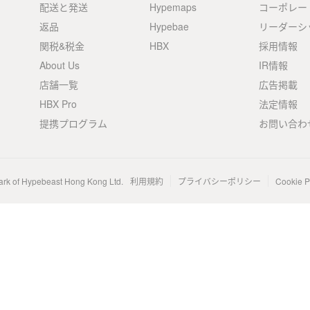
配送と発送
Hypemaps
コーポレー
返品
Hypebae
リーダーシ
関税&税金
HBX
採用情報
About Us
IR情報
店舗一覧
広告掲載
HBX Pro
法定情報
提携プログラム
お問い合わ
ark of Hypebeast Hong Kong Ltd.
利用規約
プライバシーポリシー
Cookie P