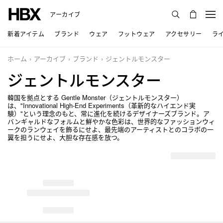
アーカイブ
新着アイテム
ブランド
ウェア
フットウェア
アクセサリー
ラ
ホーム
アーカイブ
ブランド
ジェントルモンスター
ジェントルモンスター
韓国を拠点とする Gentle Monster（ジェントルモンスター）
は、"Innovational High-End Experiments（革新的なハイエンド実
験）"という理念のもと、常に進化を続けるデザイナーズブランド。ア
バンギャルドなフォルムと鮮やかな色彩は、世界的なファッションウィ
ークのランウェイを飾るにせよ、最先端のアーティストとのコラボの一
翼を担うにせよ、大胆な存在感を放つ。