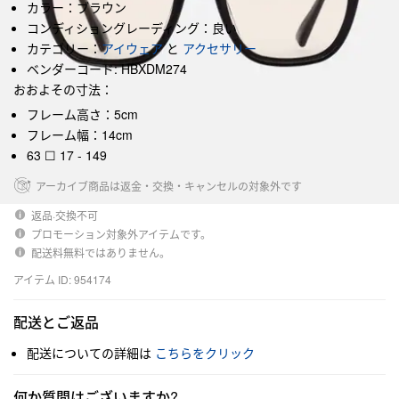
カラー：ブラウン
コンディショングレーディング：良い
カテゴリー：
アイウェア
と
アクセサリー
ベンダーコード: HBXDM274
おおよその寸法：
フレーム高さ：5cm
フレーム幅：14cm
63 ☐ 17 - 149
アーカイブ商品は返金・交換・キャンセルの対象外です
返品·交換不可
プロモーション対象外アイテムです。
配送料無料ではありません。
アイテム ID: 954174
配送とご返品
配送についての詳細は
こちらをクリック
何か質問はございますか?