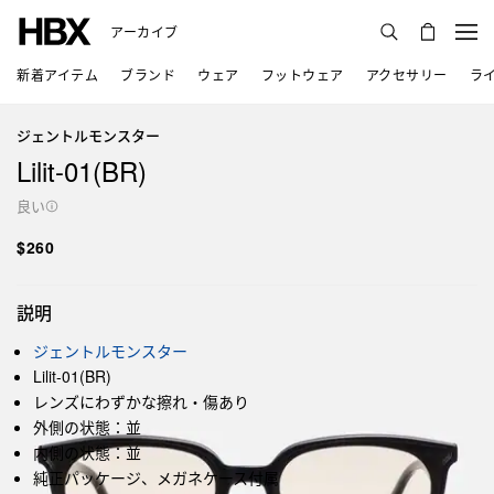
アーカイブ
新着アイテム
ブランド
ウェア
フットウェア
アクセサリー
ラ
ジェントルモンスター
Lilit-01(BR)
良い
$260
説明
ジェントルモンスター
Lilit-01(BR)
レンズにわずかな擦れ・傷あり
外側の状態：並
内側の状態：並
純正パッケージ、メガネケース付属