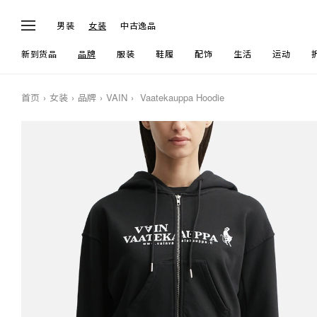
男装
女装
中古逸品
新到货品
品牌
服装
鞋履
配饰
生活
运动
首页
女装
品牌
VAIN
Vaatekauppa Hoodie