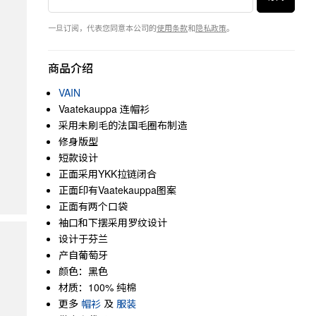
一旦订阅，代表您同意本公司的
使用条款
和
隐私政策
。
商品介绍
VAIN
Vaatekauppa 连帽衫
采用未刷毛的法国毛圈布制造
修身版型
短款设计
正面采用YKK拉链闭合
正面印有Vaatekauppa图案
正面有两个口袋
袖口和下摆采用罗纹设计
设计于芬兰
产自葡萄牙
颜色：黑色
材质：100% 纯棉
更多
帽衫
及
服装