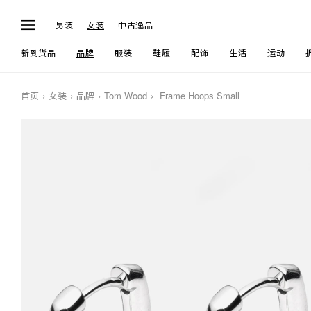
男装
女装
中古逸品
新到货品
品牌
服装
鞋履
配饰
生活
运动
首页
女装
品牌
Tom Wood
Frame Hoops Small