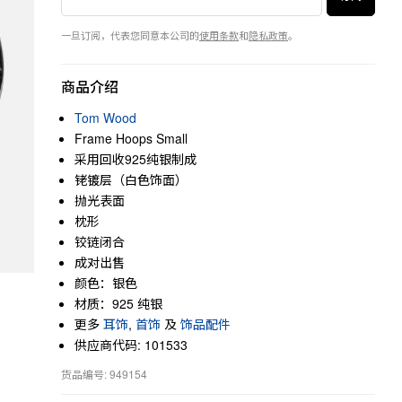
一旦订阅，代表您同意本公司的
使用条款
和
隐私政策
。
商品介绍
Tom Wood
Frame Hoops Small
采用回收925纯银制成
铑镀层（白色饰面）
抛光表面
枕形
铰链闭合
成对出售
颜色：银色
材质：925 纯银
更多
耳饰
,
首饰
及
饰品配件
供应商代码: 101533
货品编号: 949154