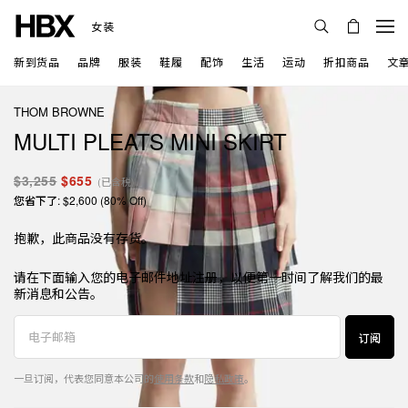
女装
新到货品
品牌
服装
鞋履
配饰
生活
运动
折扣商品
文
THOM BROWNE
MULTI PLEATS MINI SKIRT
$3,255
$655
(已含税)
您省下了: $2,600 (80% Off)
抱歉，此商品没有存货。
请在下面输入您的电子邮件地址注册，以便第一时间了解我们的最
新消息和公告。
订阅
一旦订阅，代表您同意本公司的
使用条款
和
隐私政策
。