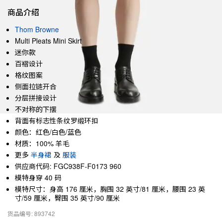
商品介绍
Thom Browne
Multi Pleats Mini Skirt
迷你款
百褶设计
格纹图案
侧面拉链开合
分层拼接设计
不对称的下摆
背面有标志性条纹罗缎环扣
颜色：红色/白色/蓝色
材质：100% 羊毛
更多
半身裙
及
服装
供应商代码: FGC938F-F0173 960
模特身穿 40 码
模特尺寸：身高 176 厘米，胸围 32 英寸/81 厘米，腰围 23 英
寸/59 厘米，臀围 35 英寸/90 厘米
货品编号: 893742