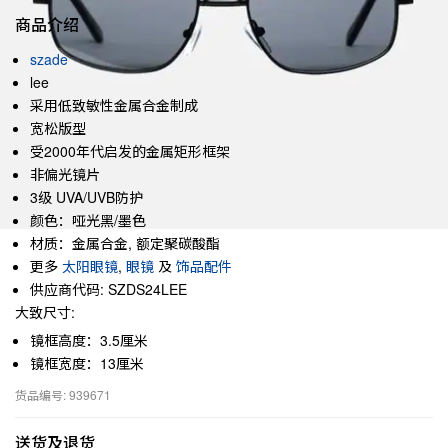
商品介绍
szade
lee
采用低致敏性金属合金制成
宽松版型
受2000年代启发的金属矩形框架
非偏光镜片
3级 UVA/UVB防护
颜色：哑光黑/墨色
材质：金属合金, 额定聚碳酸酯
更多
太阳眼镜
,
眼镜
及
饰品配件
供应商代码: SZDS24LEE
大致尺寸:
镜框高度：3.5厘米
镜框宽度：13厘米
货品编号: 939671
送货及退货