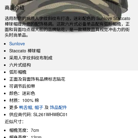
商品介绍
选用耐磨的棉质人字纹斜纹布打造，迷彩配色的 Sunlove Staccato
棒球帽提升您的配饰格调。这款六片式必备单品配有弧形帽檐，正
面和背面均点缀大胆的品牌贴花，是一款精致且具视觉冲击力的街
头时尚单品。
Sunlove
Staccato 棒球帽
采用人字纹斜纹布制成
六片式结构
弧形帽檐
正面及背面饰有品牌标志贴花
可调节后扣带
颜色：迷彩色
材质：100% 棉
更多
鸭舌帽
,
帽子
及
饰品配件
供应商代码: SL261WHWBC01
近似尺寸：
帽檐宽度：7cm
帽身高度：12cm