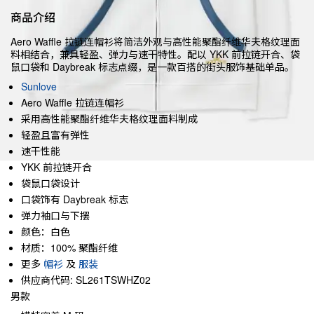
商品介绍
Aero Waffle 拉链连帽衫将简洁外观与高性能聚酯纤维华夫格纹理面
料相结合，兼具轻盈、弹力与速干特性。配以 YKK 前拉链开合、袋
鼠口袋和 Daybreak 标志点缀，是一款百搭的街头服饰基础单品。
Sunlove
Aero Waffle 拉链连帽衫
采用高性能聚酯纤维华夫格纹理面料制成
轻盈且富有弹性
速干性能
YKK 前拉链开合
袋鼠口袋设计
口袋饰有 Daybreak 标志
弹力袖口与下摆
颜色：白色
材质：100% 聚酯纤维
更多
帽衫
及
服装
供应商代码: SL261TSWHZ02
男款