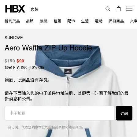
女装
新到货品
品牌
服装
鞋履
配饰
生活
运动
折扣商品
文
SUNLOVE
Aero Waffle ZIP Up Hoodie
$150
$90
您省下了: $60 (40% Off)
抱歉，此商品没有存货。
请在下面输入您的电子邮件地址注册，以便第一时间了解我们的最
新消息和公告。
订阅
一旦订阅，代表您同意本公司的
使用条款
和
隐私政策
。