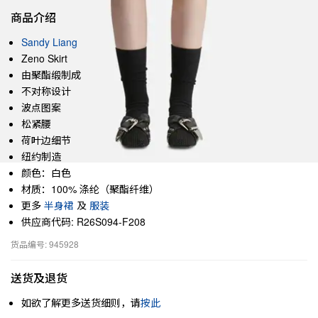
商品介绍
Sandy Liang
Zeno Skirt
由聚酯缎制成
不对称设计
波点图案
松紧腰
荷叶边细节
纽约制造
颜色：白色
材质：100% 涤纶（聚酯纤维）
更多
半身裙
及
服装
供应商代码: R26S094-F208
货品编号: 945928
送货及退货
如欲了解更多送货细则，请
按此