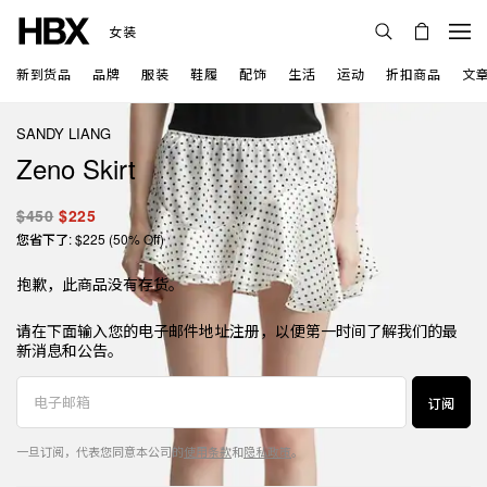
女装
新到货品
品牌
服装
鞋履
配饰
生活
运动
折扣商品
文
SANDY LIANG
Zeno Skirt
$450
$225
您省下了: $225 (50% Off)
抱歉，此商品没有存货。
请在下面输入您的电子邮件地址注册，以便第一时间了解我们的最
新消息和公告。
订阅
一旦订阅，代表您同意本公司的
使用条款
和
隐私政策
。