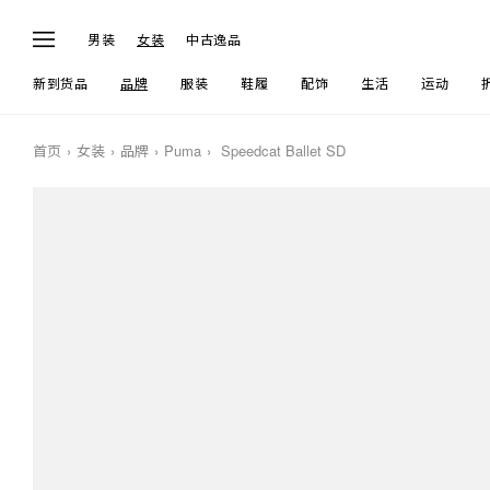
男装
女装
中古逸品
新到货品
品牌
服装
鞋履
配饰
生活
运动
首页
女装
品牌
Puma
Speedcat Ballet SD