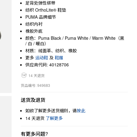
足背处弹性绑带
纺织 OrthoLite® 鞋垫
PUMA 品牌细节
纺织内衬
橡胶外底
颜色：Puma Black / Puma White / Warm White（黑
/ 白 / 暖白）
材质：绒面革、纺织、橡胶
更多
运动鞋
及
鞋履
供应商代码: 40128706
14 天退货
货品编号: 949683
送货及退货
如欲了解更多送货细则，请
按此
14 天退货
了解更多
有更多问题?