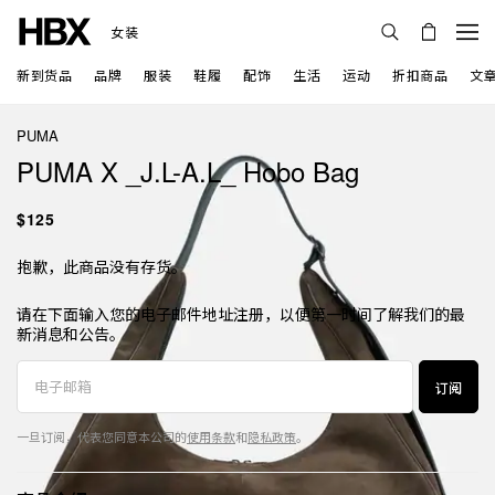
女装
新到货品
品牌
服装
鞋履
配饰
生活
运动
折扣商品
文
PUMA
PUMA X _J.L-A.L_ Hobo Bag
$125
抱歉，此商品没有存货。
请在下面输入您的电子邮件地址注册，以便第一时间了解我们的最
新消息和公告。
订阅
一旦订阅，代表您同意本公司的
使用条款
和
隐私政策
。