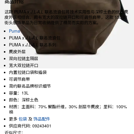
商品介绍
这款 PUMA x
J.L-A.L
联名流浪包将技术实用性与深棕土色的优质麂
皮外层相结合。拥有宽大的双拉链开口和可调节肩带，这款 13L 的
街头服饰单品为日常收纳提供了精简而实用的方案。
Puma
PUMA x
J.L-A.L
联名流浪包
PUMA x
J.L-A.L
联名系列
麂皮外层
双向拉链主隔层
宽大双拉链开口
内置拉链口袋和插袋
可调节肩带
简约联名品牌标识细节
容量：13L
颜色：深棕土色
材质：主面料：70% 聚酯纤维，30% 剖层牛麂皮；里料：100%
棉
更多
包袋
及
饰品配件
供应商代码: 09243401
近似尺寸：