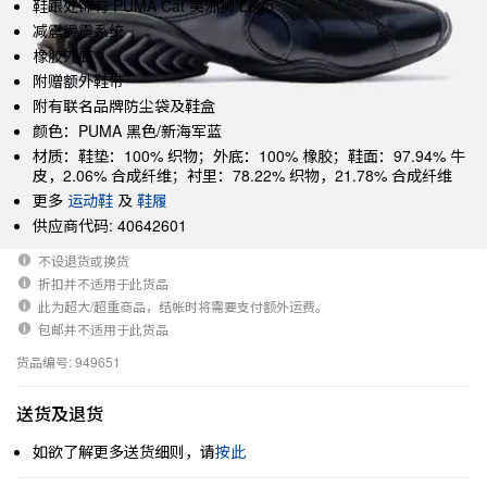
鞋跟处饰有 PUMA Cat 美洲狮 Logo
减震缓震系统
橡胶外底
附赠额外鞋带
附有联名品牌防尘袋及鞋盒
颜色：PUMA 黑色/新海军蓝
材质：鞋垫：100% 织物；外底：100% 橡胶；鞋面：97.94% 牛
皮，2.06% 合成纤维；衬里：78.22% 织物，21.78% 合成纤维
更多
运动鞋
及
鞋履
供应商代码: 40642601
不设退货或换货
折扣并不适用于此货品
此为超大/超重商品，结帐时将需要支付额外运费。
包邮并不适用于此货品
货品编号: 949651
送货及退货
如欲了解更多送货细则，请
按此