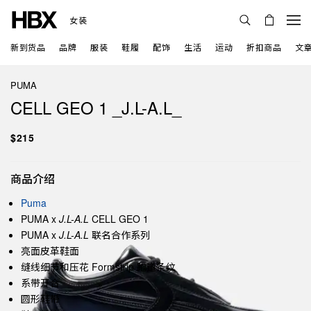
女装
新到货品
品牌
服装
鞋履
配饰
生活
运动
折扣商品
文
PUMA
CELL GEO 1 _J.L-A.L_
$215
商品介绍
Puma
PUMA x
J.L-A.L
CELL GEO 1
PUMA x
J.L-A.L
联名合作系列
亮面皮革鞋面
缝线细节和压花 Formstrip 跑道条纹
系带开合
圆形鞋带