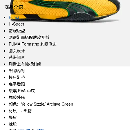
商品介绍
Puma
H-Street
常规版型
网眼鞋面搭配麂皮侧板
PUMA Formstrip 刺绣侧边
圆头设计
系带闭合
鞋舌上有徽标刺绣
织物内衬
模压鞋垫
扁平后跟
缓震 EVA 中底
橡胶外底
颜色：Yellow Sizzle/ Archive Green
材质：- 织物
麂皮
橡胶