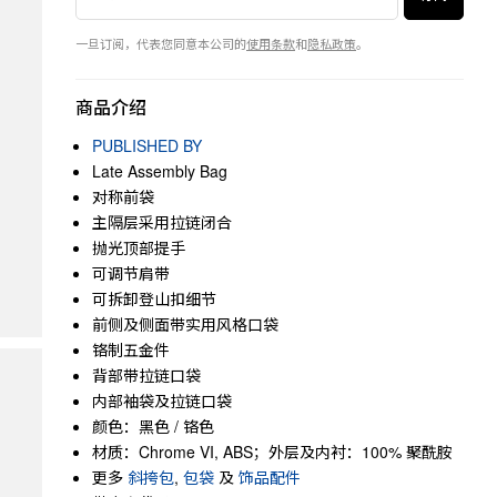
一旦订阅，代表您同意本公司的
使用条款
和
隐私政策
。
商品介绍
PUBLISHED BY
Late Assembly Bag
对称前袋
主隔层采用拉链闭合
抛光顶部提手
可调节肩带
可拆卸登山扣细节
前侧及侧面带实用风格口袋
铬制五金件
背部带拉链口袋
内部袖袋及拉链口袋
颜色：黑色 / 铬色
材质：Chrome VI, ABS；外层及内衬：100% 聚酰胺
更多
斜挎包
,
包袋
及
饰品配件