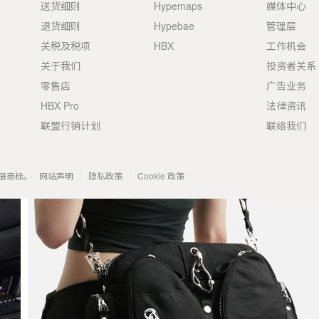
送货细则
Hypemaps
媒体中心
退货细则
Hypebae
管理层
关税及税项
HBX
工作机会
关于我们
投资者关系
零售店
广告业务
HBX Pro
法律资讯
联盟行销计划
联络我们
 的注册商标。
网站声明
隐私政策
Cookie 政策