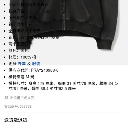
固定兜帽配有毛边设计
拉链开合
罗纹袖口及下摆
袖子文字印花
全身破坏做旧细节
正面印有“全球金融危机”图案
两个正面口袋
颜色：黑色
材质：100% 棉
更多
外套
及
服装
供应商代码: PRAY240988-0
模特穿着 M 码
模特尺寸：身高 179 厘米，胸围 31 英寸/79 厘米，腰围 24 英
寸/61 厘米，臀围 36.4 英寸/92.5 厘米
不设退货或换货
货品编号: 953728
送货及退货