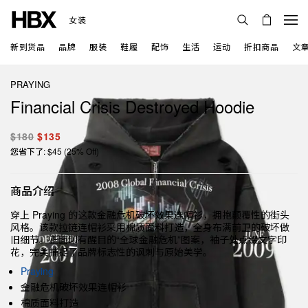
女装
新到货品
品牌
服装
鞋履
配饰
生活
运动
折扣商品
文
PRAYING
Financial Crisis Destroyed Hoodie
$180
$135
您省下了: $45 (25% Off)
商品介绍
穿上 Praying 的这款金融危机破坏效果连帽衫，拥抱颠覆性的街头
风格。该款拉链连帽衫采用棉质面料打造，全身布满前卫的破坏做
旧细节。正面印有醒目的“全球金融危机”图案，袖子处点缀文字印
花，完美捕捉了品牌标志性的讽刺与原始美学。
Praying
金融危机破坏效果连帽衫
棉质面料打造