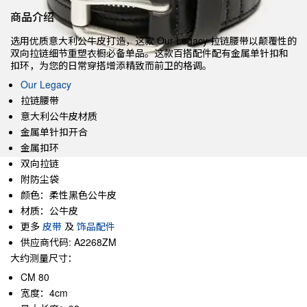
商品介绍
选用优质意大利公牛皮打造，这款 Our Legacy 拉链腰带以颠覆性的
双向拉链细节重塑衣橱必备单品。这款百搭配件配有金属单针扣和
扣环，为您的日常穿搭增添精致而前卫的格调。
Our Legacy
拉链腰带
意大利公牛皮材质
金属单针扣开合
金属扣环
双向拉链
附防尘袋
颜色：柔性黑色公牛皮
材质：公牛皮
更多
皮带
及
饰品配件
供应商代码: A2268ZM
大约测量尺寸：
CM 80
宽度：4cm