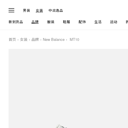
男装
女装
中古逸品
新到货品
品牌
服装
鞋履
配饰
生活
运动
首页
女装
品牌
New Balance
MT10