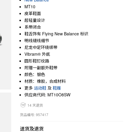
MT10
皮革鞋面
超轻量设计
系带闭合
鞋舌饰有 Flying New Balance 标识
明线缝线细节
尼龙中足环绕绑带
Vibram® 外底
圆形鞋钉纹路
附赠一副额外鞋带
颜色：银色
材质：橡胶，合成材料
更多
运动鞋
及
鞋履
供应商代码: MT10O8SW
14 天退货
货品编号: 957417
送货及退货