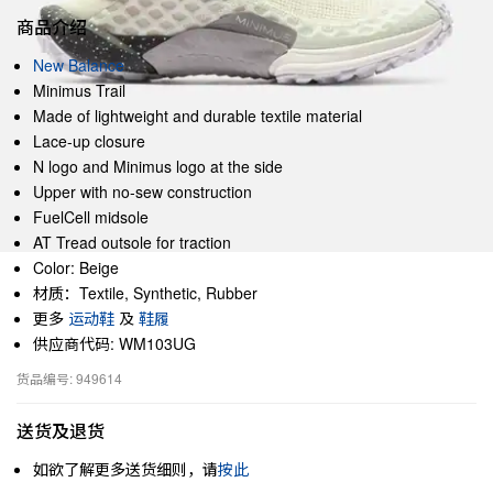
商品介绍
New Balance
Minimus Trail
Made of lightweight and durable textile material
Lace-up closure
N logo and Minimus logo at the side
Upper with no-sew construction
FuelCell midsole
AT Tread outsole for traction
Color: Beige
材质：Textile, Synthetic, Rubber
更多
运动鞋
及
鞋履
供应商代码: WM103UG
货品编号: 949614
送货及退货
如欲了解更多送货细则，请
按此