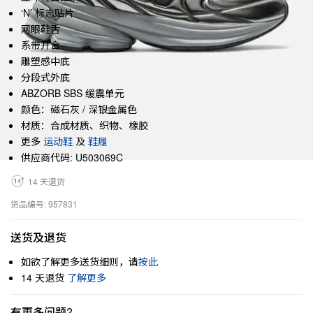
‘N’ 标志贴片
网眼鞋舌
系带开合
雕塑感中底
分段式外底
ABZORB SBS 缓震单元
颜色：磁石灰 / 深银金属色
材质：合成材质、织物、橡胶
更多
运动鞋
及
鞋履
供应商代码: U503069C
14 天退货
货品编号: 957831
送货及退货
如欲了解更多送货细则，请
按此
14 天退货
了解更多
有更多问题?