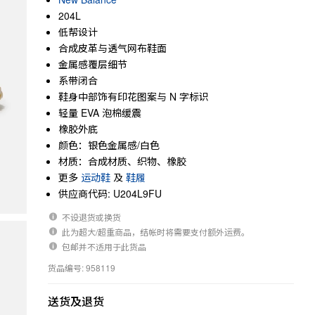
204L
低帮设计
合成皮革与透气网布鞋面
金属感覆层细节
系带闭合
鞋身中部饰有印花图案与 N 字标识
轻量 EVA 泡棉缓震
橡胶外底
颜色：银色金属感/白色
材质：合成材质、织物、橡胶
更多
运动鞋
及
鞋履
供应商代码: U204L9FU
不设退货或换货
此为超大/超重商品，结帐时将需要支付额外运费。
包邮并不适用于此货品
货品编号: 958119
送货及退货