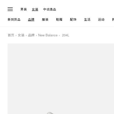
男装
女装
中古逸品
新到货品
品牌
服装
鞋履
配饰
生活
运动
首页
女装
品牌
New Balance
204L