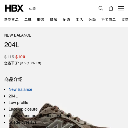
女装
新到货品
品牌
服装
鞋履
配饰
生活
运动
折扣商品
文
NEW BALANCE
204L
$115
$100
您省下了: $15 (13% Off)
商品介绍
New Balance
204L
Low profile
Lace-up closure
Leather and breathable mesh upper
Suede overlays