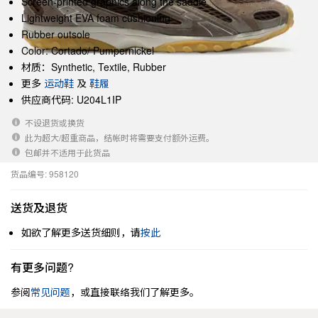
Screen-printed graphics along the saddle
Lightweight EVA foam cushioning
Rubber outsole
Color: Cortado/ Pumpernickel
材质：Synthetic, Textile, Rubber
更多
运动鞋
及
鞋履
供应商代码: U204L1IP
不设退货或换货
此为超大/超重商品，结帐时将需要支付额外运费。
包邮并不适用于此货品
货品编号: 958120
送货及退货
如欲了解更多送货细则，请
按此
有更多问题?
参阅
常见问题
，或直接联络我们了解更多。