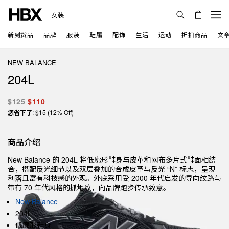
女装
新到货品
品牌
服装
鞋履
配饰
生活
运动
折扣商品
文
NEW BALANCE
204L
$125
$110
您省下了: $15 (12% Off)
商品介绍
New Balance 的 204L 将低廓形鞋身与皮革和网布多片式鞋面相结
合，搭配反光细节以及双层叠加的合成皮革与反光 “N” 标志，呈现
利落且富有科技感的外观。外底采用受 2000 年代启发的导向纹路与
带有 70 年代风格的抓地纹，向品牌跑步传承致意。
New Balance
204L
低廓形鞋身