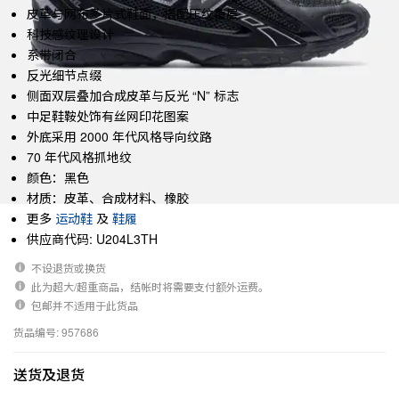
皮革与网布多片式鞋面，搭配压纹覆层
科技感纹理设计
系带闭合
反光细节点缀
侧面双层叠加合成皮革与反光 “N” 标志
中足鞋鞍处饰有丝网印花图案
外底采用 2000 年代风格导向纹路
70 年代风格抓地纹
颜色：黑色
材质：皮革、合成材料、橡胶
更多
运动鞋
及
鞋履
供应商代码: U204L3TH
不设退货或换货
此为超大/超重商品，结帐时将需要支付额外运费。
包邮并不适用于此货品
货品编号: 957686
送货及退货