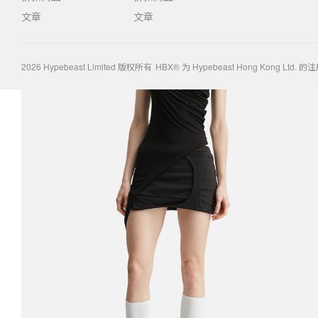
文章
文章
2026
Hypebeast Limited
版权所有
HBX® 为 Hypebeast Hong Kong Ltd.