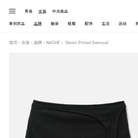
男装
女装
中古逸品
新到货品
品牌
服装
鞋履
配饰
生活
运动
首页
女装
品牌
NACHE
Denim Printed Swimsuit