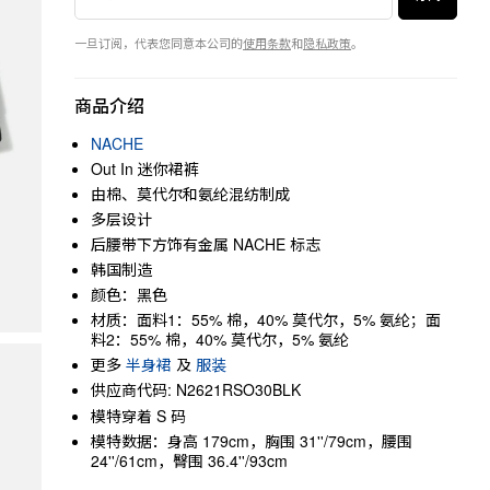
一旦订阅，代表您同意本公司的
使用条款
和
隐私政策
。
商品介绍
NACHE
Out In 迷你裙裤
由棉、莫代尔和氨纶混纺制成
多层设计
后腰带下方饰有金属 NACHE 标志
韩国制造
颜色：黑色
材质：面料1：55% 棉，40% 莫代尔，5% 氨纶；面
料2：55% 棉，40% 莫代尔，5% 氨纶
更多
半身裙
及
服装
供应商代码: N2621RSO30BLK
模特穿着 S 码
模特数据：身高 179cm，胸围 31''/79cm，腰围
24''/61cm，臀围 36.4''/93cm