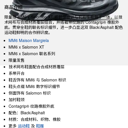
商品介绍
限量版 MM6 x Salomon XT 将前卫设计与机能性能融于一体，以技
术网布与合成材质覆层结合，并搭载带纹路的 Contagrip® 橡胶外
底。贯穿全鞋的联名标识细节，进一步凸显这双 Black/Asphalt 配色
运动鞋鲜明的合作辨识度。
MM6 Maison Margiela
MM6 x Salomon XT
MM6 x Salomon 联名系列
限量发售
技术网布鞋面配合合成材质覆层
系带开合
鞋舌饰有 MM6 与 Salomon 标识
鞋头点缀 MM6 数字标识细节
侧面饰有 Salomon 标识
加衬鞋领
Contagrip® 纹路橡胶外底
配色：Black/Asphalt
材质：合成材料、织物、橡胶
更多
运动鞋
及
鞋履