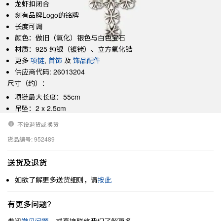
龙虾扣闭合
刻有品牌Logo的铭牌
长度可调
颜色：做旧（氧化）银色与白色宝石
材质：925 纯银（镀铑）、立方氧化锆
更多
项链
,
首饰
及
饰品配件
供应商代码: 26013204
尺寸（约）：
项链最大长度：55cm
吊坠：2 x 2.5cm
不设退货或换货
货品编号: 952489
送货及退货
如欲了解更多送货细则，请
按此
有更多问题?