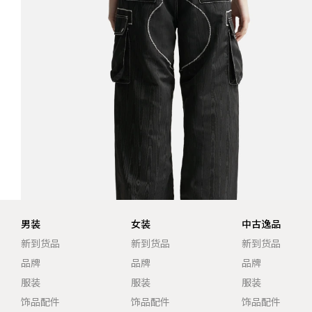
男装
女装
中古逸品
新到货品
新到货品
新到货品
品牌
品牌
品牌
服装
服装
服装
饰品配件
饰品配件
饰品配件