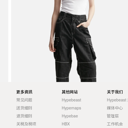
更多資訊
其他网站
关于我们
常见问题
Hypebeast
Hypebeas
送货细则
Hypemaps
媒体中心
退货细则
Hypebae
管理层
关税及税项
HBX
工作机会