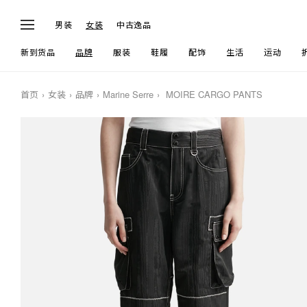
男装
女装
中古逸品
新到货品
品牌
服装
鞋履
配饰
生活
运动
首页
女装
品牌
Marine Serre
MOIRE CARGO PANTS