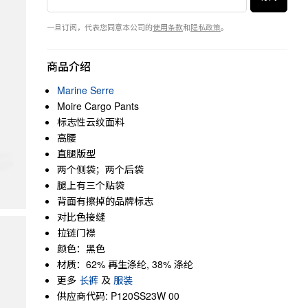
一旦订阅，代表您同意本公司的
使用条款
和
隐私政策
。
商品介绍
Marine Serre
Moire Cargo Pants
标志性云纹面料
高腰
直腿版型
两个侧袋；两个后袋
腿上有三个贴袋
背面有擦掉的品牌标志
对比色接缝
拉链门襟
颜色：黑色
材质：62% 再生涤纶, 38% 涤纶
更多
长裤
及
服装
供应商代码: P120SS23W 00